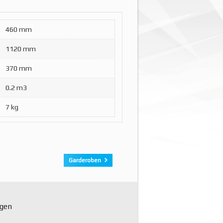
460 mm
1120 mm
370 mm
0.2 m3
7 kg
Garderoben
ngen