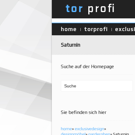
home
torprofi
exclus
Saturnin
Suche auf der Homepage
Sie befinden sich hier
home
»
exclusivedesign
»
designmöbel
»
garderoben
» Saturnin