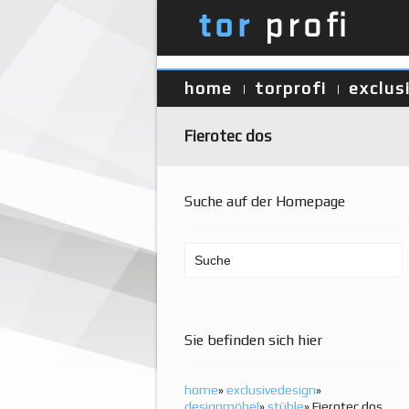
home
torprofi
exclus
Fierotec dos
Suche auf der Homepage
Sie befinden sich hier
home
»
exclusivedesign
»
designmöbel
»
stühle
» Fierotec dos