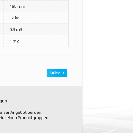
480 mm
12 kg
0.3 m3
1 m2
Stühle
ngen
unser Angebot bei den
einzelnen Produktgruppen