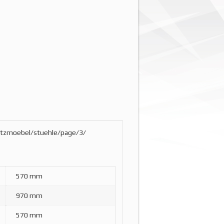
sitzmoebel/stuehle/page/3/
570 mm
970 mm
570 mm