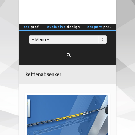
– Menu –
kettenabsenker