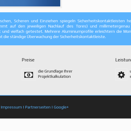
chen, Scheren und Einziehen spiegeln Sicherheitskontaktleisten h
timmt auf den jeweiligen Nachlauf des Tores) und millimetergenau 
ft und vielfach getestet. Mehrere Aluminiumprofile erleichtern die M
die ständige Überwachung der Sicherheitskontaktleiste.
Preise
Leistu
die Grundlage Ihrer
Projektkalkulation
|
Impressum
|
Partnerseiten
|
Google+