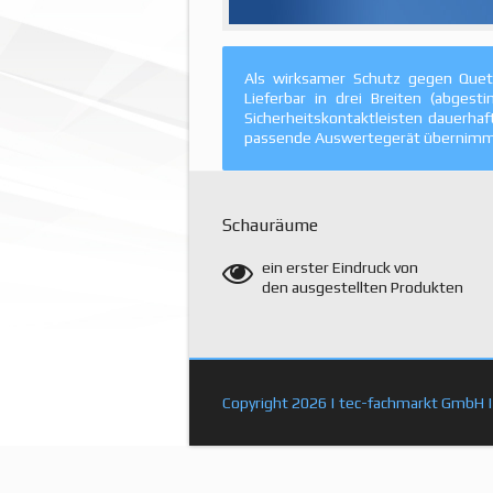
Als wirksamer Schutz gegen Quets
Lieferbar in drei Breiten (abges
Sicherheitskontaktleisten dauerha
passende Auswertegerät übernimmt 
Schauräume
ein erster Eindruck von
den ausgestellten Produkten
Copyright 2026 |
tec-fachmarkt GmbH